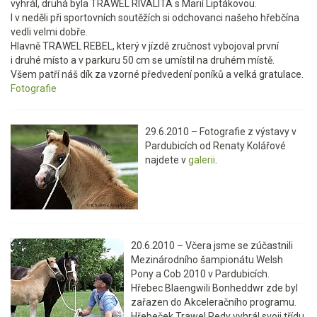
vyhrál, druhá byla TRAWEL RIVALITA s Marií Liptákovou.
I v neděli při sportovních soutěžích si odchovanci našeho hřebčína
vedli velmi dobře.
Hlavně TRAWEL REBEL, který v jízdě zručnost vybojoval první
i druhé místo a v parkuru 50 cm se umístil na druhém místě.
Všem patří náš dík za vzorné předvedení poníků a velká gratulace.
Fotografie
29.6.2010 – Fotografie z výstavy v
Pardubicích od Renaty Kolářové
najdete v
galerii
.
20.6.2010 – Včera jsme se zúčastnili
Mezinárodního šampionátu Welsh
Pony a Cob 2010 v Pardubicích.
Hřebec Blaengwili Bonheddwr zde byl
zařazen do Akceleračního programu.
Hřebeček Trawel Redy vyhrál svoji třídu