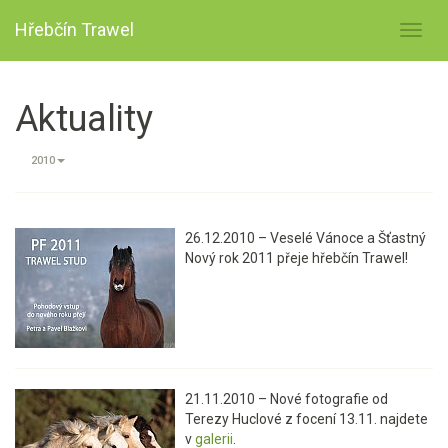
Hřebčín Trawel
Toggl
navig
Aktuality
2010
26.12.2010 – Veselé Vánoce a Šťastný
Nový rok 2011 přeje hřebčín Trawel!
21.11.2010 – Nové fotografie od
Terezy Huclové z focení 13.11. najdete
v
galerii
.