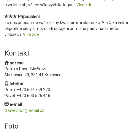
a welsh kob, všech věkových kategorií.
Více zde
Připouštění
- u nás připustíme vaše klisny kvalitními hřebci sekcí A a C za velmi
přijatelné ceny s možností ustájení přímo na pastvinách nebo
v boxech.
Více zde
Kontakt
adresa:
Petra a Pavel Blažkovi
Štichovice 29, 331 41 Kralovice
telefon:
Petra: +420 607 759 220
Pavel: +420 603 526 446
e-mail:
trawelstud@email.cz
Foto