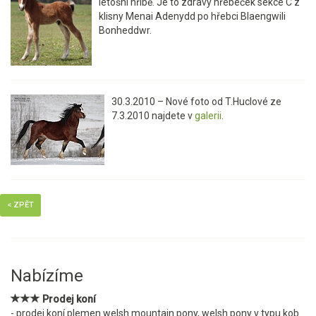
letošní hříbě. Je to zdravý hřebeček sekce C z
klisny Menai Adenydd po hřebci Blaengwili
Bonheddwr.
30.3.2010 – Nové foto od T.Huclové ze
7.3.2010 najdete v
galerii
.
< ZPĚT
Nabízíme
Prodej koní
- prodej koní plemen welsh mountain pony, welsh pony v typu kob