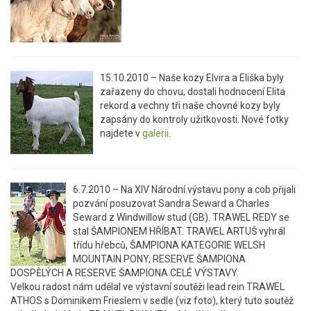
15.10.2010 – Naše kozy Elvira a Eliška byly
zařazeny do chovu, dostali hodnocení Elita
rekord a vechny tři naše chovné kozy byly
zapsány do kontroly užitkovosti. Nové fotky
najdete v
galerii
.
6.7.2010 – Na XIV Národní výstavu pony a cob přijali
pozvání posuzovat Sandra Seward a Charles
Seward z Windwillow stud (GB). TRAWEL REDY se
stal ŠAMPIONEM HŘÍBAT. TRAWEL ARTUŠ vyhrál
třídu hřebců, ŠAMPIONA KATEGORIE WELSH
MOUNTAIN PONY, RESERVE ŠAMPIONA
DOSPĚLÝCH A RESERVE ŠAMPIONA CELÉ VÝSTAVY.
Velkou radost nám udělal ve výstavní soutěži lead rein TRAWEL
ATHOS s Dominikem Frieslem v sedle (viz foto), který tuto soutěž