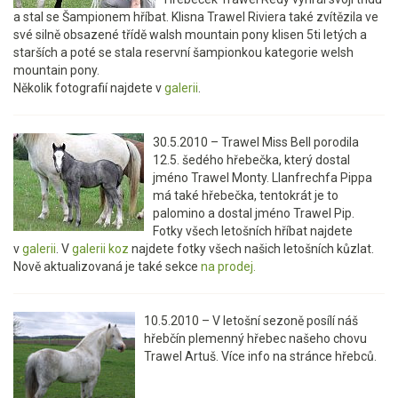
a stal se Šampionem hříbat. Klisna Trawel Riviera také zvítězila ve
své silně obsazené třídě walsh mountain pony klisen 5ti letých a
starších a poté se stala reservní šampionkou kategorie welsh
mountain pony.
Několik fotografií najdete v
galerii
.
30.5.2010 – Trawel Miss Bell porodila
12.5. šedého hřebečka, který dostal
jméno Trawel Monty. Llanfrechfa Pippa
má také hřebečka, tentokrát je to
palomino a dostal jméno Trawel Pip.
Fotky všech letošních hříbat najdete
v
galerii
. V
galerii koz
najdete fotky všech našich letošních kůzlat.
Nově aktualizovaná je také sekce
na prodej.
10.5.2010 – V letošní sezoně posílí náš
hřebčín plemenný hřebec našeho chovu
Trawel Artuš. Více info na stránce hřebců.