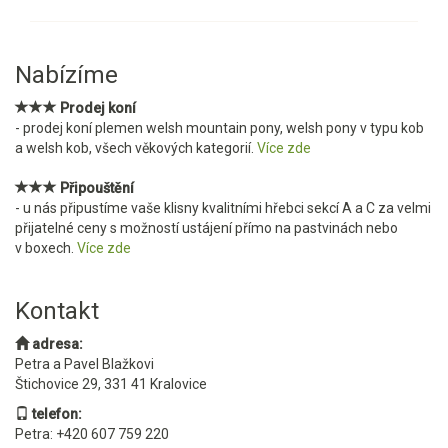
Nabízíme
Prodej koní
- prodej koní plemen welsh mountain pony, welsh pony v typu kob
a welsh kob, všech věkových kategorií.
Více zde
Připouštění
- u nás připustíme vaše klisny kvalitními hřebci sekcí A a C za velmi
přijatelné ceny s možností ustájení přímo na pastvinách nebo
v boxech.
Více zde
Kontakt
adresa:
Petra a Pavel Blažkovi
Štichovice 29, 331 41 Kralovice
telefon:
Petra: +420 607 759 220