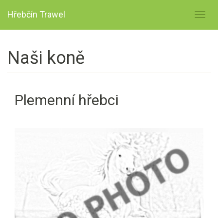
Hřebčín Trawel
Toggl
navig
Naši koně
Plemenní hřebci