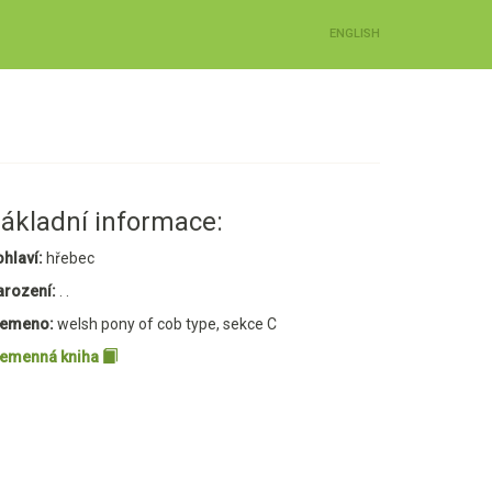
ENGLISH
ákladní informace:
hlaví:
hřebec
arození:
. .
lemeno:
welsh pony of cob type, sekce C
lemenná kniha