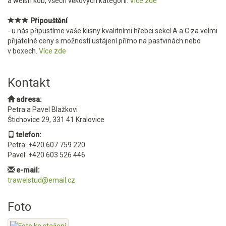
a welsh kob, všech věkových kategorií.
Více zde
Připouštění
- u nás připustíme vaše klisny kvalitními hřebci sekcí A a C za velmi
přijatelné ceny s možností ustájení přímo na pastvinách nebo
v boxech.
Více zde
Kontakt
adresa:
Petra a Pavel Blažkovi
Štichovice 29, 331 41 Kralovice
telefon:
Petra: +420 607 759 220
Pavel: +420 603 526 446
e-mail:
trawelstud@email.cz
Foto