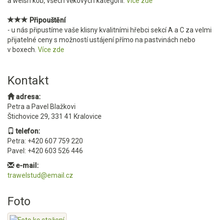
a welsh kob, všech věkových kategorií.
Více zde
Připouštění
- u nás připustíme vaše klisny kvalitními hřebci sekcí A a C za velmi
přijatelné ceny s možností ustájení přímo na pastvinách nebo
v boxech.
Více zde
Kontakt
adresa:
Petra a Pavel Blažkovi
Štichovice 29, 331 41 Kralovice
telefon:
Petra: +420 607 759 220
Pavel: +420 603 526 446
e-mail:
trawelstud@email.cz
Foto